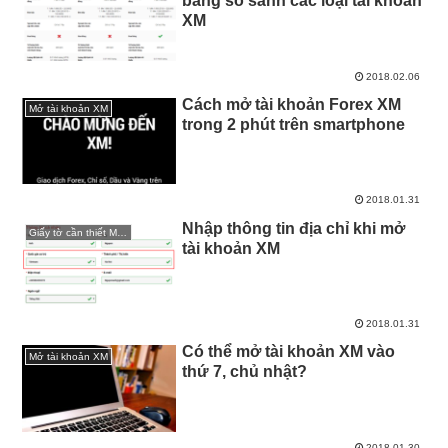
bảng so sánh các loại tài khoản
XM
2018.02.06
Cách mở tài khoản Forex XM
Mở tài khoản XM
trong 2 phút trên smartphone
2018.01.31
Nhập thông tin địa chỉ khi mở
Giấy tờ cần thiết Mở tài khoản XM
tài khoản XM
2018.01.31
Có thể mở tài khoản XM vào
Mở tài khoản XM
thứ 7, chủ nhật?
2018.01.30