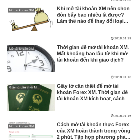
Khi mở tài khoản XM nên chọn
Mở tài khoản XM
đòn bẩy bao nhiêu là được?
Làm thế nào để thay đổi loại
đòn bẩy và đòn bẩy
2018.01.29
Thời gian để mở tài khoản XM.
Mở tài khoản XM
Mất khoảng bao lâu từ khi mở
tài khoản đến khi giao dịch?
2018.01.16
Giấy tờ cần thiết để mở tài
Giấy tờ cần thiết Mở tài khoản XM
khoản Forex XM. Thời gian để
tài khoản XM kích hoạt, cách
đăng tải giấy tờ và một số điểm
lưu ý
2018.01.16
Cách mở tài khoản thực Forex
Mở tài khoản XM
của XM hoàn thành trong vòng
2 phút. Tập hợp phương pháp